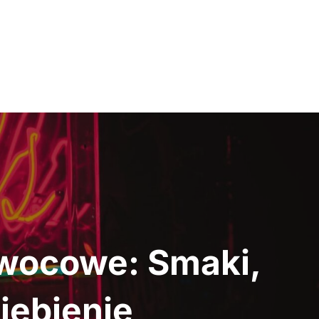
wocowe: Smaki,
iebienie