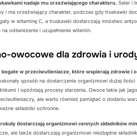
ruskawkami nadaje mu orzeźwiającego charakteru.
Seler i 
wy i ma orzeźwiający charakter, podczas gdy truskawki do
gaty w witaminę C, a truskawki dostarczają mnóstwo antyo
 na odświeżenie i uzupełnienie witamin.
no-owocowe dla zdrowia i urod
bogate w przeciwutleniacze, które wspierają zdrowie i o
oskonały sposób na dostarczenie organizmowi dużej ilości 
ikami i opóźniają procesy starzenia. Owoce takie jak jag
ciwutleniaczy, ale warto również pamiętać o dodaniu war
ważne składniki ochronne.
brokuły dostarczają organizmowi cennych składników min
cze, ale także dostarczają organizmowi niezbędne składniki