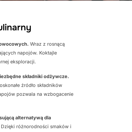
linarny
o-owocowych.
Wraz z rosnącą
ających napojów. Koktajle
nej eksploracji.
ezbędne składniki odżywcze.
doskonałe źródło składników
napojów pozwala na wzbogacenie
ującą alternatywą dla
 Dzięki różnorodności smaków i