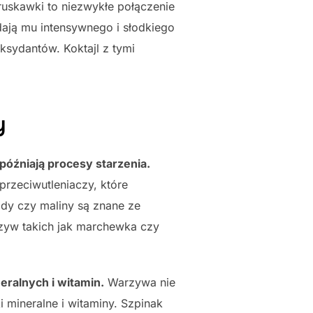
truskawki to niezwykłe połączenie
dają mu intensywnego i słodkiego
ksydantów. Koktajl z tymi
y
późniają procesy starzenia.
przeciwutleniaczy, które
ody czy maliny są znane ze
zyw takich jak marchewka czy
eralnych i witamin.
Warzywa nie
 mineralne i witaminy. Szpinak