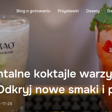
Blog o gotowaniu
Przystawki
Desery
Da
talne koktajle warz
dkryj nowe smaki i 
ed
-11-28