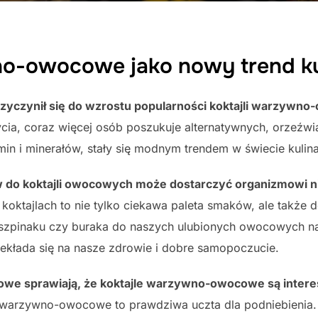
no-owocowe jako nowy trend ku
rzyczynił się do wzrostu popularności koktajli warzywn
ia, coraz więcej osób poszukuje alternatywnych, orzeźwi
 i minerałów, stały się modnym trendem w świecie kulinar
do koktajli owocowych może dostarczyć organizmowi ni
ktajlach to nie tylko ciekawa paleta smaków, ale także 
szpinaku czy buraka do naszych ulubionych owocowych 
ekłada się na nasze zdrowie i dobre samopoczucie.
we sprawiają, że koktajle warzywno-owocowe są interes
 warzywno-owocowe to prawdziwa uczta dla podniebienia.