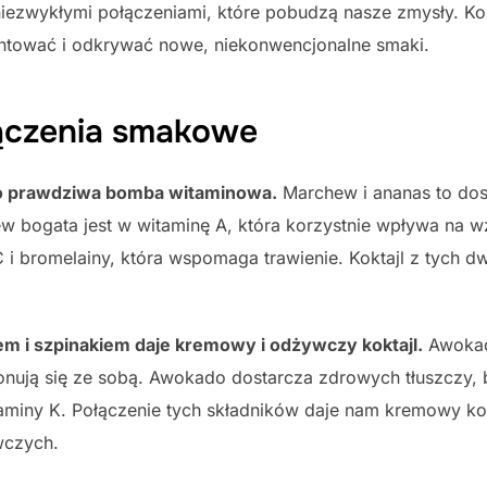
ezwykłymi połączeniami, które pobudzą nasze zmysły. Kokta
ntować i odkrywać nowe, niekonwencjonalne smaki.
ączenia smakowe
to prawdziwa bomba witaminowa.
Marchew i ananas to dos
 bogata jest w witaminę A, która korzystnie wpływa na wz
 i bromelainy, która wspomaga trawienie. Koktajl z tych 
m i szpinakiem daje kremowy i odżywczy koktajl.
Awokado
onują się ze sobą. Awokado dostarcza zdrowych tłuszczy, 
itaminy K. Połączenie tych składników daje nam kremowy ko
wczych.