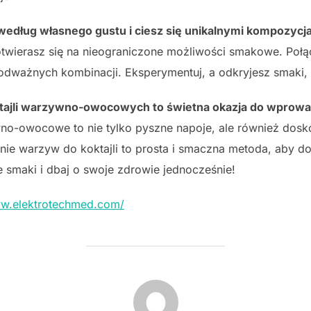
edług własnego gustu i ciesz się unikalnymi kompozycj
twierasz się na nieograniczone możliwości smakowe. Połą
odważnych kombinacji. Eksperymentuj, a odkryjesz smaki, k
ktajli warzywno-owocowych to świetna okazja do wprowa
no-owocowe to nie tylko pyszne napoje, ale również dosk
nie warzyw do koktajli to prosta i smaczna metoda, aby d
 smaki i dbaj o swoje zdrowie jednocześnie!
ww.elektrotechmed.com/
POST AUTHOR