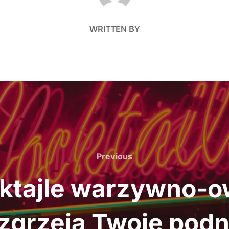
WRITTEN BY
Previous
Previous
oktajle warzywno-o
ozgrzeją Twoje podn