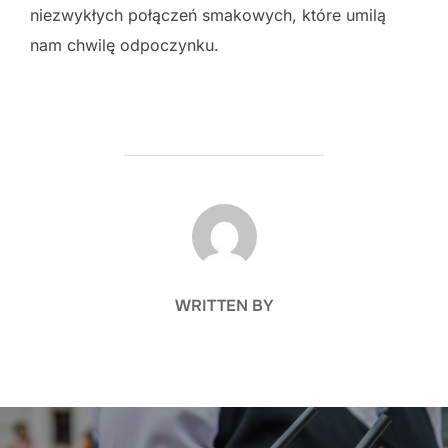
niezwykłych połączeń smakowych, które umilą
nam chwilę odpoczynku.
POST AUTHOR
WRITTEN BY
Nawigacja