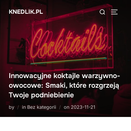
Skip
Search
KNEDLIK.PL
to
TOGGLE
for:
content
Innowacyjne koktajle warzywno-
owocowe: Smaki, które rozgrzeją
Twoje podniebienie
Posted
by
in Bez kategorii
on
2023-11-21
on